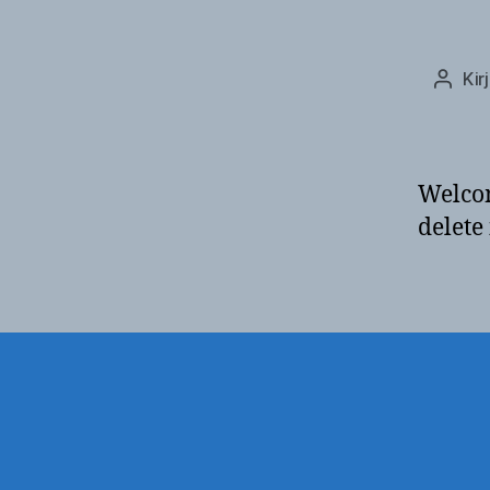
Kir
Kirjoi
Welcom
delete 